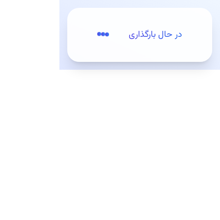
پرش به مطلب اصلی
در حال بارگذاری
مقدمه
تعرفه‌ها
وب‌سرویس‌ها (API)
کیت‌ه (SDK)
کیت‌های توسعه (SDKs)
ثبت‌نام / ورود
کیت‌های توسعه وب
کیت توسعه MapLibre GL JS
کیت توسعه mapboxgl (منقضی شده)
کیت توسعه leaflet
کیت توسعه openlayers
معرفی و راه‌اندازی
مثال‌ها
افزودن مارکر
افزودن مارکر شخصی‌سازی‌شده
رسم مسیر بر روی نقشه
کیت توسعه react openlayers
کیت توسعه vue openLayers