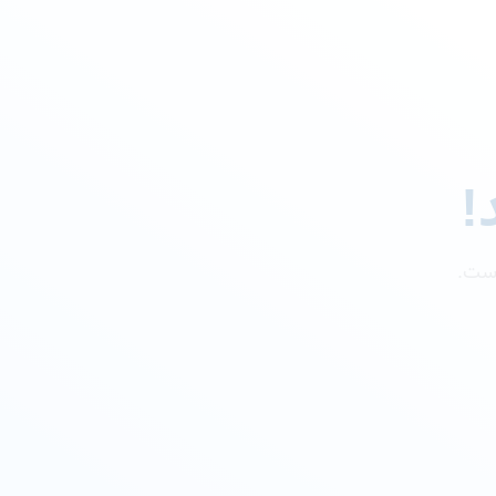
!
است.