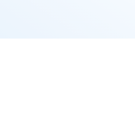
پلتفرم نقشه نشان (Neshan Maps Platform) یک سرویس
حصر بفرد در
رویس‌های
یران، اقدام به