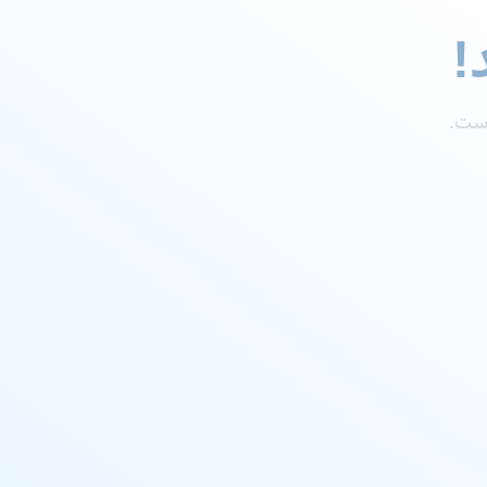
!
است.