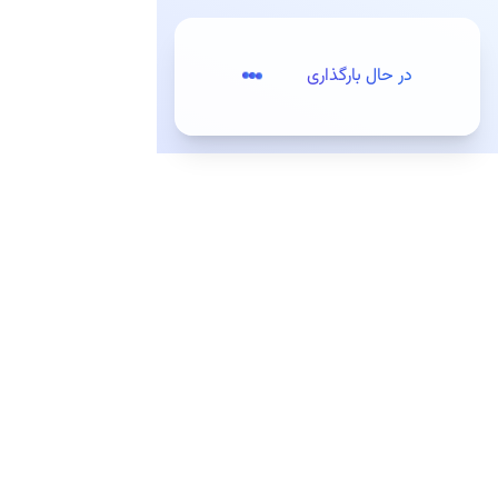
پرش به مطلب اصلی
در حال بارگذاری
تعرفه‌ها
ثبت‌نام / ورود
مقدمه
کیت‌های توسعه (SDKs)
کیت‌های توسعه وب
کیت توسعه MapLibre GL JS
کیت توسعه mapboxgl (منقضی شده)
معرفی و راه‌اندازی
مثال‌ها
افزودن مارکر
افزودن مارکر شخصی‌سازی‌شده
رسم مسیر بر روی نقشه